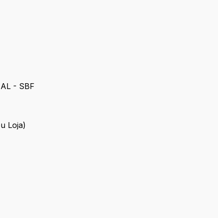
AL - SBF
NICIAL - SBF
ou Loja)
ion ou Loja)