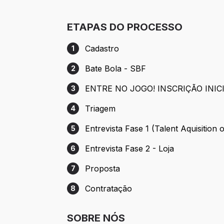
ETAPAS DO PROCESSO
Cadastro
1
Etapa 1: Cadastro
Bate Bola - SBF
2
Etapa 2: Bate Bola - SBF
ENTRE NO JOGO! INSCRIÇÃO INICI
3
Etapa 3: ENTRE NO JOGO! INSCRIÇÃO I
Triagem
4
Etapa 4: Triagem
Entrevista Fase 1 (Talent Aquisition 
5
Etapa 5: Entrevista Fase 1 (Talent Aquisit
Entrevista Fase 2 - Loja
6
Etapa 6: Entrevista Fase 2 - Loja
Proposta
7
Etapa 7: Proposta
Contratação
8
Etapa 8: Contratação
SOBRE NÓS